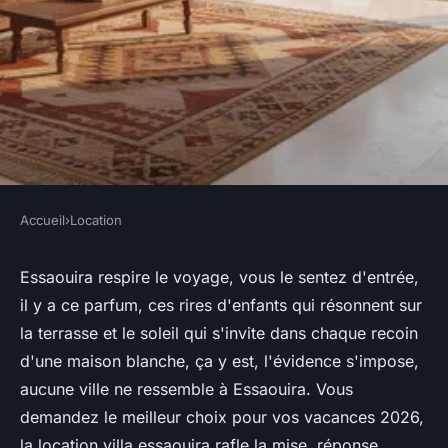
Accueil
›
Location
LOCATION
Location villa Essaouira : le
Essaouira respire le voyage, vous le sentez d'entrée,
il y a ce parfum, ces rires d'enfants qui résonnent sur
meilleur choix pour vos
la terrasse et le soleil qui s'invite dans chaque recoin
vacances 2026
d'une maison blanche, ça y est, l'évidence s'impose,
aucune ville ne ressemble à Essaouira. Vous
Inaya
•
24 février 2026
•
10 min de lecture
demandez le meilleur choix pour vos vacances 2026,
la location villa essaouira rafle la mise, réponse