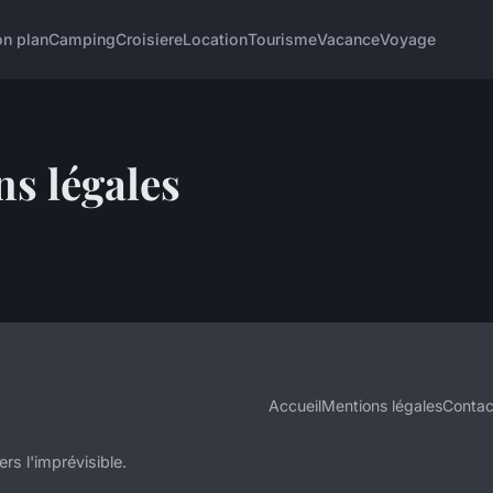
n plan
Camping
Croisiere
Location
Tourisme
Vacance
Voyage
s légales
Accueil
Mentions légales
Contac
rs l'imprévisible.