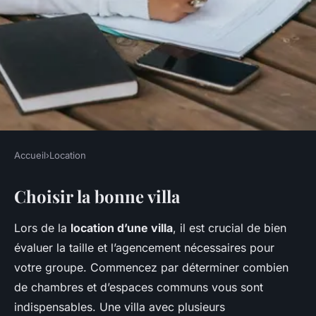
Accueil
›
Location
LOCATION
Choisir la bonne villa
Louer une villa avec piscine :
nos conseils
Lors de la
location d’une villa
, il est crucial de bien
évaluer la taille et l’agencement nécessaires pour
Inaya
•
25 février 2025
•
5 min de lecture
votre groupe. Commencez par déterminer combien
de chambres et d’espaces communs vous sont
indispensables. Une villa avec plusieurs