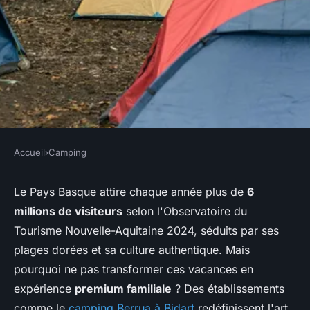
Accueil
›
Camping
CAMPING
Vacances inoubliables au
Le Pays Basque attire chaque année plus de
6
millions de visiteurs
selon l'Observatoire du
camping 4 étoiles du Pays
Tourisme Nouvelle-Aquitaine 2024, séduits par ses
Basque
plages dorées et sa culture authentique. Mais
pourquoi ne pas transformer ces vacances en
Inaya
•
5 février 2026
•
8 min de lecture
expérience
premium familiale
? Des établissements
comme le
camping Berrua à Bidart
redéfinissent l'art