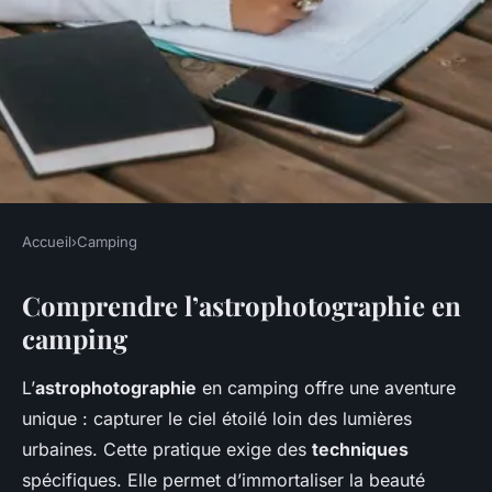
Accueil
›
Camping
CAMPING
Comprendre l’astrophotographie en
Astrophotographie en
camping
camping : Admirer les étoiles
au bord de l'eau
L’
astrophotographie
en camping offre une aventure
unique : capturer le ciel étoilé loin des lumières
Inaya
•
19 février 2025
•
6 min de lecture
urbaines. Cette pratique exige des
techniques
spécifiques. Elle permet d’immortaliser la beauté