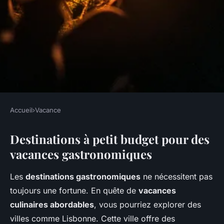
Accueil
›
Vacance
VACANCE
Destinations à petit budget pour des
Les vacances gastronomiques
vacances gastronomiques
à petit budget : c'est possible !
Les
destinations gastronomiques
ne nécessitent pas
Inaya
•
14 mars 2025
•
5 min de lecture
toujours une fortune. En quête de
vacances
culinaires abordables
, vous pourriez explorer des
villes comme Lisbonne. Cette ville offre des