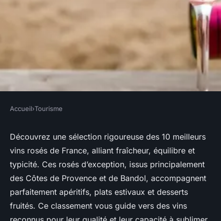
Accueil
›
Tourisme
TOURISME
Les 10 meilleurs vins rosés de
Découvrez une sélection rigoureuse des 10 meilleurs
vins rosés de France, alliant fraîcheur, équilibre et
france à connaître absolument
typicité. Ces rosés d’exception, issus principalement
des Côtes de Provence et de Bandol, accompagnent
Inaya
•
7 juin 2025
•
5 min de lecture
parfaitement apéritifs, plats estivaux et desserts
fruités. Ce classement vous guide vers des vins
reconnus pour leur qualité et leur capacité à sublimer