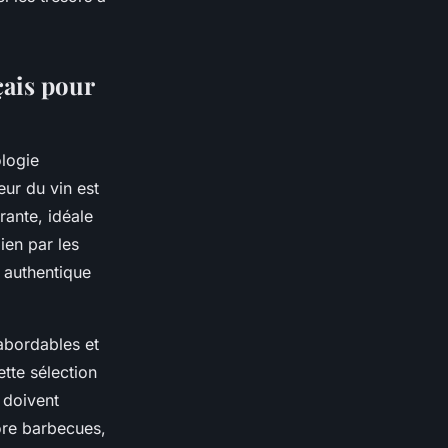
çais pour
logie
eur du vin est
érante, idéale
ien par les
e authentique
 abordables et
tte sélection
 doivent
ore barbecues,