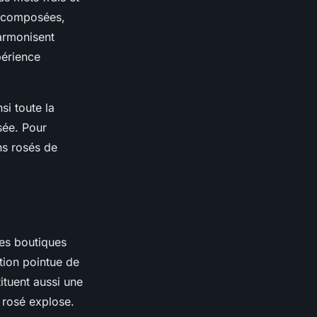
s composées,
harmonisent
périence
si toute la
sée. Pour
ns rosés de
Les boutiques
ction pointue de
ituent aussi une
e rosé explose.