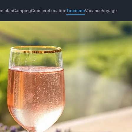
n plan
Camping
Croisiere
Location
Tourisme
Vacance
Voyage