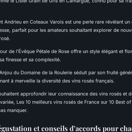
mme le Listel Grain de Gris en Camargue, connu pour sa fraî
 Andrieu en Coteaux Varois est une perle rare révélant un é
hesse, parfait pour les amateurs souhaitant explorer de nouv
rosé.
ur de l’Évêque Pétale de Rose offre un style élégant et flor
sa finesse et sa complexité.
’Anjou du Domaine de la Roulerie séduit par son fruité géné
nant à merveille la diversité des vins rosés français.
ouhaitent approfondir leur connaissance des vins rosés et d
ariée, Les 10 meilleurs vins rosés de France sur 10 Best of
pas manquer.
égustation et conseils d’accords pour ch