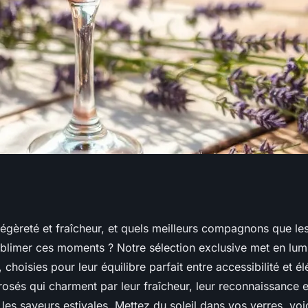
rom france you
légèreté et fraîcheur, et quels meilleurs compagnons que le
ublimer ces moments ? Notre sélection exclusive met en lum
er
 choisies pour leur équilibre parfait entre accessibilité et é
sés qui charment par leur fraîcheur, leur reconnaissance e
les saveurs estivales. Mettez du soleil dans vos verres, voic