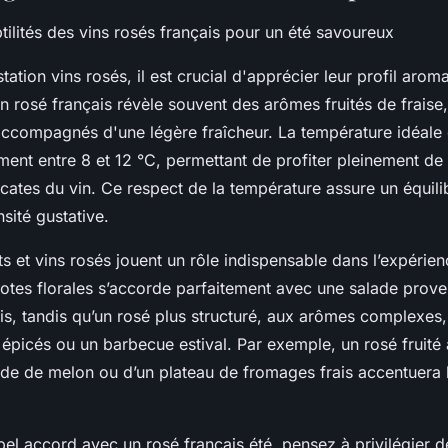
tilités des vins rosés français pour un été savoureux
tation vins rosés, il est crucial d'apprécier leur profil aroma
n rosé français révèle souvent des arômes fruités de fraise
ccompagnés d'une légère fraîcheur. La température idéale 
ment entre 8 et 12 °C, permettant de profiter pleinement de l
cates du vin. Ce respect de la température assure un équilib
nsité gustative.
 et vins rosés jouent un rôle indispensable dans l’expérien
notes florales s’accorde parfaitement avec une salade prov
ais, tandis qu’un rosé plus structuré, aux arômes complexes,
s épicés ou un barbecue estival. Par exemple, un rosé frui
ide de melon ou d’un plateau de fromages frais accentuera
bel accord avec un rosé français été, pensez à privilégier d