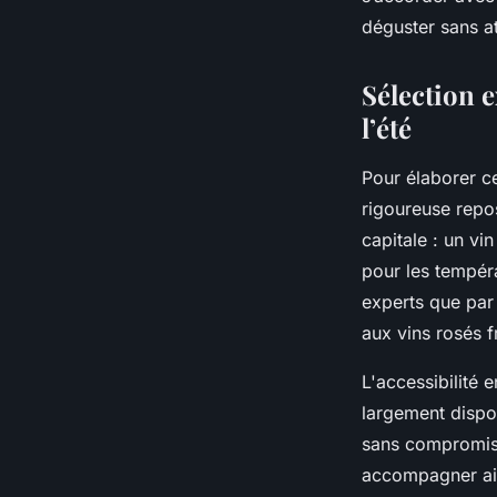
Inaya
•
6 octobre 2025
•
7 min de lecture
déguster sans a
Sélection e
l’été
Pour élaborer c
rigoureuse repos
capitale : un vin
pour les tempér
experts que par 
aux vins rosés f
L'accessibilité 
largement dispo
sans compromis. 
accompagner ais