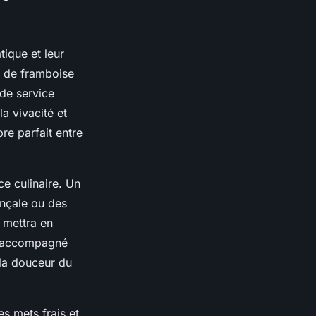
tique et leur
, de framboise
de service
a vivacité et
re parfait entre
ce culinaire. Un
ençale ou des
 mettra en
té accompagné
 la douceur du
es mets frais et