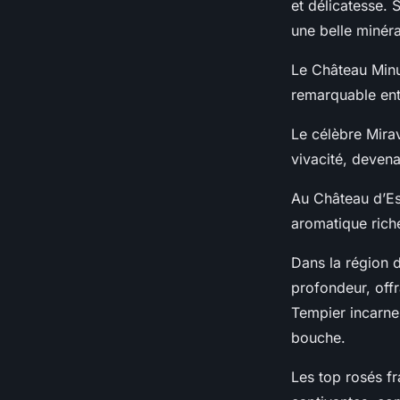
et délicatesse. 
une belle minéra
Le Château Minut
remarquable ent
Le célèbre Mirav
vivacité, deven
Au Château d’Esc
aromatique riche
Dans la région 
profondeur, off
Tempier incarne
bouche.
Les top rosés f