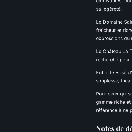
captivantes, co
sa légèreté.
Le Domaine Saint
fraîcheur et ric
expressions du 
Le Château La To
recherché pour 
Enfin, le Rosé d
souplesse, incar
Pour ceux qui s
gamme riche et v
référence à ne 
Notes de d