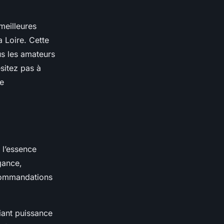
meilleures
a Loire. Cette
us les amateurs
ésitez pas à
ce
 l’essence
gance,
ecommandations
iant puissance