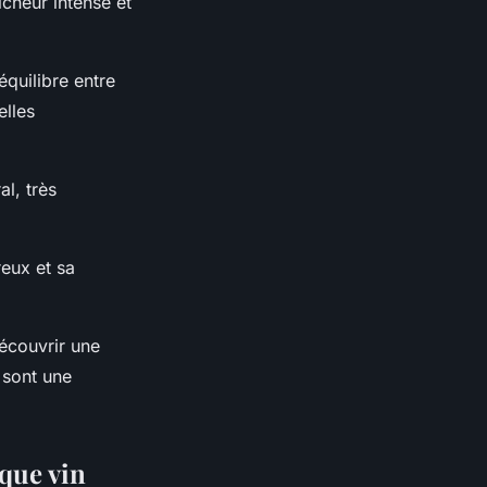
cheur intense et
quilibre entre
elles
al, très
reux et sa
écouvrir une
 sont une
aque vin