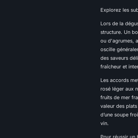
Explorez les sub
Lors de la dégus
structure. Un bo
ou d'agrumes, a
oscille générale
des saveurs déli
fraîcheur et inte
Les accords mets
rosé léger aux 
fruits de mer fr
valeur des plat
d’une soupe fro
vin.
Pour réussir un 