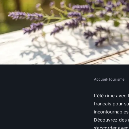
Accueil
›
Tourisme
TOURISME
Top 10 rosé wines f
L’été rime avec 
français pour s
must try this summ
incontournables,
Découvrez des ro
s’accorder avec 