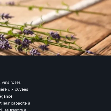
s vins rosés
ière dix cuvées
légance.
t leur capacité à
i les trésors à